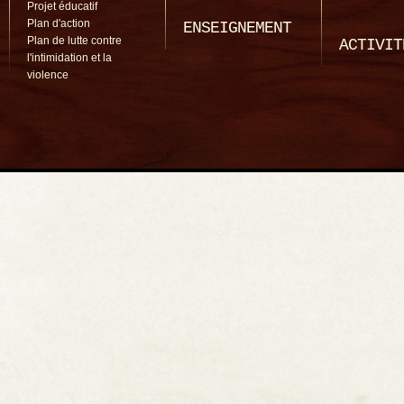
Projet éducatif
Plan d'action
ENSEIGNEMENT
Plan de lutte contre
ACTIVIT
l'intimidation et la
violence