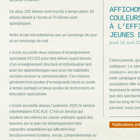
du diner d’élèves.
AFFICHO
De plus, 292 élèves sont inscrits à temps plein, 93
COULEUR
élèves dînent à l’école et 70 élèves sont
sporadiques.
À L’EFF
JEUNES 
Notre école est entretenue par un concierge de jour
et un concierge de nuit.
jeudi 16 avril 2
L’école accueille deux classes d’enseignement
spécialisé ACCES pour des élèves ayant besoin
Chers parents, gr
d’un enseignement structuré et individualisé tant
collègues, La cam
pour les apprentissages que pour les habiletés
couleurs » est de 
sociales et pour la communication. Ces classes
cette campagne d
génèrent trois postes d’enseignants (dont un poste
souhaitons offrir 
à temps partagé) et deux postes de techniciens en
favorisant le sent
éducation spécialisée.
que des spectacles
tout au long de l’
L’école accueille depuis l’automne 2025 le service
parvenir, nous co
intermédiaire ESCALE. C’est un service qui
soutient des élèves en classe ordinaire ayant des
besoins sur le plan du développement des
capacités adaptatives qui affectent leur
fonctionnement scolaire, social, comportemental ou