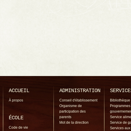
ACCUEIL
ADMINISTRATION
SERVICE
À propos
Conseil d'établissement
Bibliothèque
Organisme de
Programmes
participation des
gouverneme
ÉCOLE
parents
Service alime
Mot de la direction
Service de g
Code de vie
Services aux