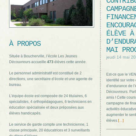
CONTRIB
CAMPAGN
FINANCE
ENCOURA
ÉLÈVE À
D’ENDUR
À PROPOS
MAI PRO
Située à Boucherville, l’école Les Jeunes
jeudi 14 mai 2
Découvreurs accueille
473
élèves cette année.
Le personnel administratif est constitué de 2
Est-ce que le VE
directions, une secrétaire d’école et une agente de
identifié sur votr
bureau.
d’endurance de l
Découvreurs. Parle
L’équipe-école est composée de 24 titulaires, 6
amis ! Cette cours
spécialistes, 4 orthopédagogues, 6 techniciens en
campagne de fina
éducation spécialisée et deux préposées aux
activités éducative
élèves handicapés.
augmenter le sen
élèves
[…]
Le service de garde compte une technicienne, 1
classe principale, 20 éducatrices et 3 surveillants