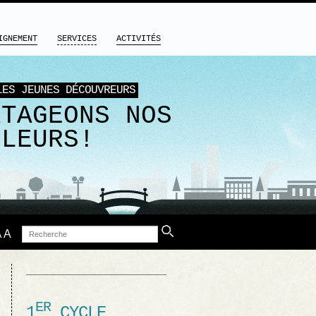
IGNEMENT
SERVICES
ACTIVITÉS
LES JEUNES DÉCOUVREURS
RTAGEONS NOS
ULEURS!
Recherche
A
A
ER
1
CYCLE