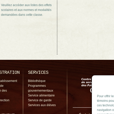
Veuillez accéder aux listes des effets
scolaires et aux normes et modalités
demandées dans cette classe.
STRATION
SERVICES
tablissement
Bibliothèque
 de
Programmes
on des
gouvernementaux
Service alimentaire
Pour offrir 
irection
Service de garde
témoins pour
Services aux élèves
ces technolo
navigation o