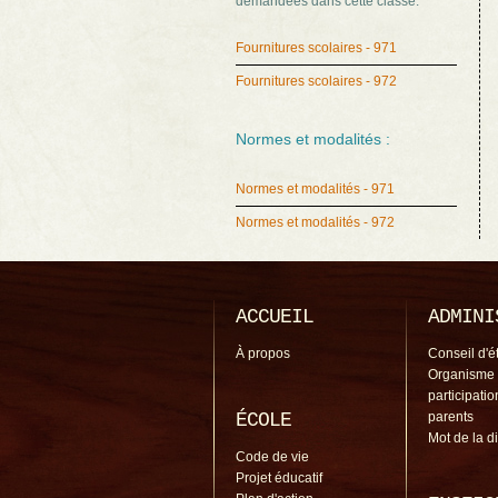
demandées dans cette classe.
Fournitures scolaires - 971
Fournitures scolaires - 972
Normes et modalités :
Normes et modalités - 971
Normes et modalités - 972
ACCUEIL
ADMINI
À propos
Conseil d'é
Organisme
participati
ÉCOLE
parents
Mot de la d
Code de vie
Projet éducatif