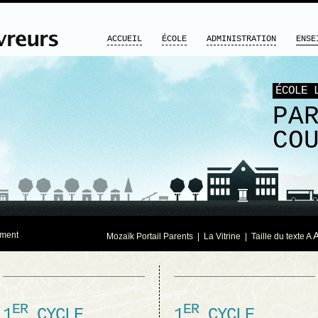
ACCUEIL
ÉCOLE
ADMINISTRATION
ENSE
ÉCOLE 
PA
CO
ment
Mozaïk Portail Parents
|
La Vitrine
| Taille du texte
A
ER
ER
1
CYCLE
1
CYCLE