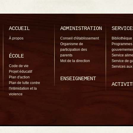
ACCUEIL
ADMINISTRATION
SERVICE
À propos
Conseil d'établissement
Bibliothèque
Organisme de
Programmes
participation des
gouverneme
ÉCOLE
parents
Service alime
Mot de la direction
Service de g
Code de vie
Services aux
Projet éducatif
Plan d'action
ENSEIGNEMENT
Plan de lutte contre
ACTIVIT
l'intimidation et la
violence